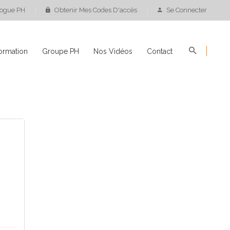
logue PH
Obtenir Mes Codes D'accès
Se Connecter
ormation
Groupe PH
Nos Vidéos
Contact