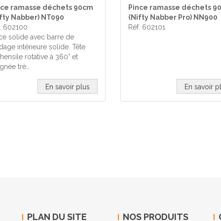
nce ramasse déchets 90cm
Pince ramasse déchets 9
ifty Nabber) NT090
(Nifty Nabber Pro) NN900
. 602100
Réf. 602101
ce solide avec barre de
dage intérieure solide. Tête
hensile rotative à 360° et
gnée trè…
En savoir plus
En savoir p
PLAN DU SITE
NOS PRODUITS