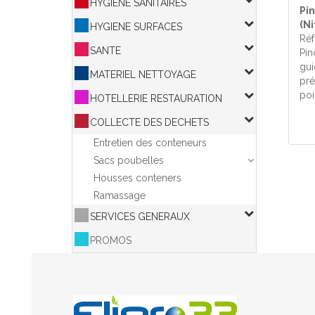
HYGIENE SANITAIRES
Pi
(N
HYGIENE SURFACES
Réf
SANTE
Pin
gui
MATERIEL NETTOYAGE
pré
poi
HOTELLERIE RESTAURATION
COLLECTE DES DECHETS
Entretien des conteneurs
Sacs poubelles
Housses conteners
Ramassage
SERVICES GENERAUX
PROMOS