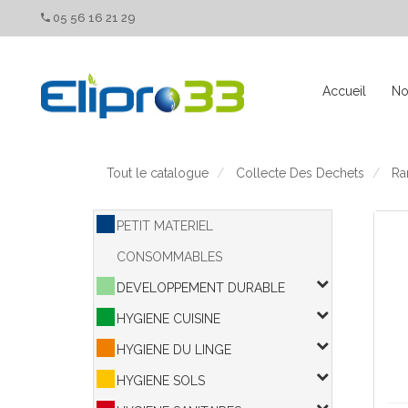
Panneau de gestion des cookies
05 56 16 21 29
Accueil
No
Tout le catalogue
Collecte Des Dechets
Ra
PETIT MATERIEL
CONSOMMABLES
DEVELOPPEMENT DURABLE
HYGIENE CUISINE
HYGIENE DU LINGE
HYGIENE SOLS