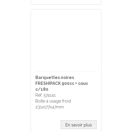
Barquettes noires
FRESHIPACK 900cc + couv
c/180
Réf. 574141
Boîte à usage froid
231x177x47mm
En savoir plus