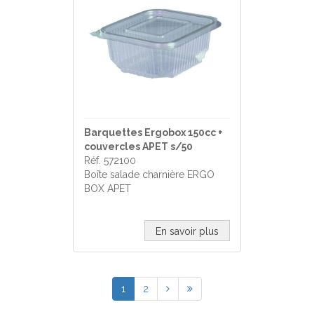
Barquettes Ergobox 150cc +
couvercles APET s/50
Réf. 572100
Boîte salade charnière ERGO
BOX APET
En savoir plus
1
2