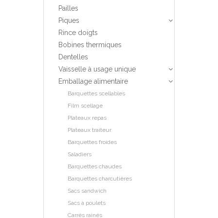
Pailles
Piques
Rince doigts
Bobines thermiques
Dentelles
Vaisselle à usage unique
Emballage alimentaire
Barquettes scellables
Film scellage
Plateaux repas
Plateaux traiteur
Barquettes froides
Saladiers
Barquettes chaudes
Barquettes charcutières
Sacs sandwich
Sacs à poulets
Carrés rainés