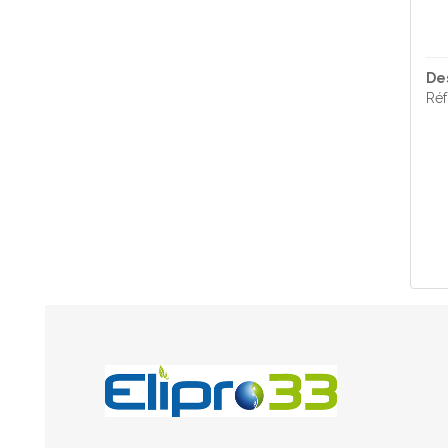
De
Réf