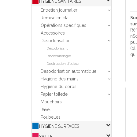
HYGIENE SANITAIRES
Entretien journalier
Remise en état
Su
su
Opérations spécifiques
Réf
Accessoires
nSo
Desodorisation
pul
(pl
Désodorisant
qui
Biotechnologie
Destruction d'odeur
Desodorisation automatique
Hygiène des mains
Hygiène du corps
Papier toilette
Mouchoirs
Javel
Poubelles
HYGIENE SURFACES
SANTE