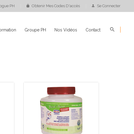
logue PH
Obtenir Mes Codes D'accès
Se Connecter
ormation
Groupe PH
Nos Vidéos
Contact