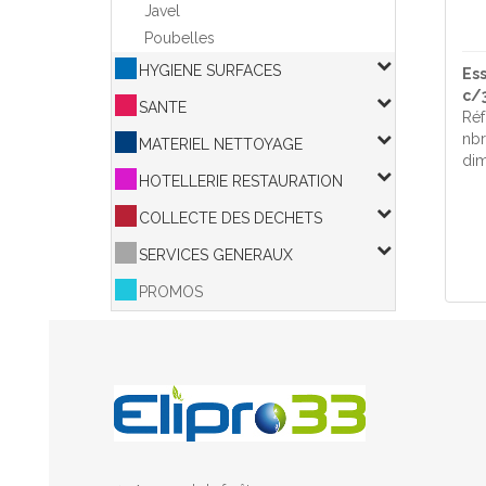
Javel
Poubelles
HYGIENE SURFACES
Es
c/
SANTE
Réf
nbr
MATERIEL NETTOYAGE
dim
HOTELLERIE RESTAURATION
COLLECTE DES DECHETS
SERVICES GENERAUX
PROMOS