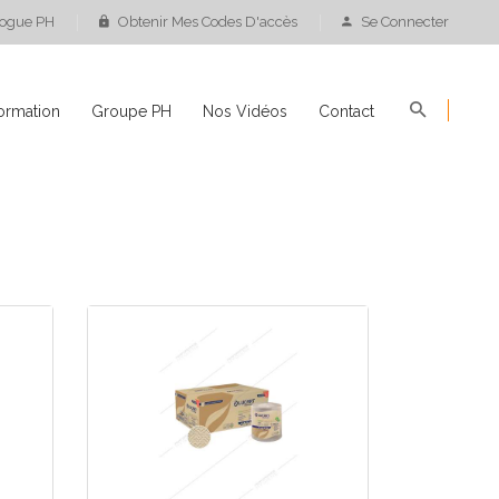
logue PH
Obtenir Mes Codes D'accès
Se Connecter
ormation
Groupe PH
Nos Vidéos
Contact