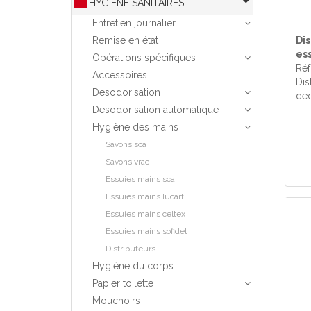
HYGIENE SANITAIRES
Entretien journalier
Remise en état
Di
es
Opérations spécifiques
Réf
Accessoires
Dis
Desodorisation
déc
Desodorisation automatique
Hygiène des mains
Savons sca
Savons vrac
Essuies mains sca
Essuies mains lucart
Essuies mains celtex
Essuies mains sofidel
Distributeurs
Hygiène du corps
Papier toilette
Mouchoirs