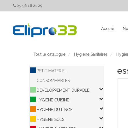
Panneau de gestion des cookies
05 56 16 21 29
Accueil
No
Tout le catalogue
Hygiene Sanitaires
Hygiè
es
PETIT MATERIEL
CONSOMMABLES
DEVELOPPEMENT DURABLE
HYGIENE CUISINE
HYGIENE DU LINGE
HYGIENE SOLS