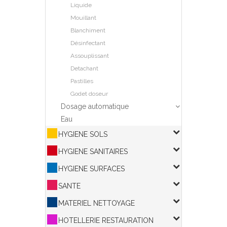
Liquide
Mouillant
Blanchiment
Désinfectant
Assouplissant
Detachant
Pastilles
Godet doseur
Dosage automatique
Eau
HYGIENE SOLS
HYGIENE SANITAIRES
HYGIENE SURFACES
SANTE
MATERIEL NETTOYAGE
HOTELLERIE RESTAURATION